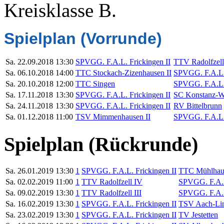
Kreisklasse B.
Spielplan (Vorrunde)
Sa. 22.09.2018
13:30
SPVGG. F.A.L. Frickingen II
TTV Radolfzell
Sa. 06.10.2018
14:00
TTC Stockach-Zizenhausen II
SPVGG. F.A.L. 
Sa. 20.10.2018
12:00
TTC Singen
SPVGG. F.A.L. 
Sa. 17.11.2018
13:30
SPVGG. F.A.L. Frickingen II
SC Konstanz-Wo
Sa. 24.11.2018
13:30
SPVGG. F.A.L. Frickingen II
RV Bittelbrunn
Sa. 01.12.2018
11:00
TSV Mimmenhausen II
SPVGG. F.A.L. 
Spielplan (Rückrunde)
Sa.
26.01.2019
13:30
1
SPVGG. F.A.L. Frickingen II
TTC Mühlhaus
Sa.
02.02.2019
11:00
1
TTV Radolfzell IV
SPVGG. F.A.L
Sa.
09.02.2019
13:30
1
TTV Radolfzell III
SPVGG. F.A.L
Sa.
16.02.2019
13:30
1
SPVGG. F.A.L. Frickingen II
TSV Aach-Lin
Sa.
23.02.2019
13:30
1
SPVGG. F.A.L. Frickingen II
TV Jestetten