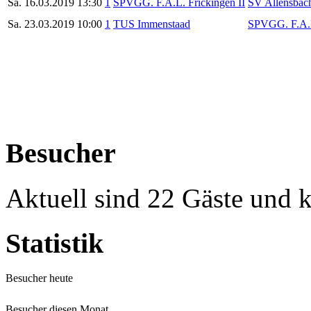
Sa.
16.03.2019
13:30
1
SPVGG. F.A.L. Frickingen II
SV Allensbach
Sa.
23.03.2019
10:00
1
TUS Immenstaad
SPVGG. F.A.L
Besucher
Aktuell sind 22 Gäste und k
Statistik
Besucher heute
Besucher diesen Monat