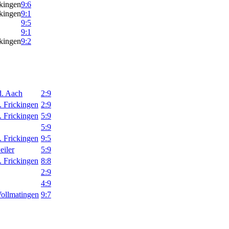
kingen
9:6
kingen
9:1
9:5
9:1
kingen
9:2
d. Aach
2:9
 Frickingen
2:9
 Frickingen
5:9
5:9
 Frickingen
9:5
iler
5:9
 Frickingen
8:8
2:9
4:9
ollmatingen
9:7