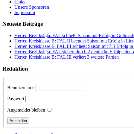
Links
Unsere Sponsoren
Impressum
Neueste Beiträge
Herren Bezirksliga: FAL schließt Saison mit Erfolg in Gottmad
Herren Kreisklasse B: FAL II beendet Saison mit Erfolg in Litze
Herren Kreisklasse E: FAL III schließt Saison mit 7:3-Erfolg i
Herren Bezirksliga: FAL sichert durch 2 deutliche Erfolge den 
Herren Kreisklasse B: FAL III verliert 3 weitere Partien
Redaktion
Benutzername
Passwort
Angemeldet bleiben