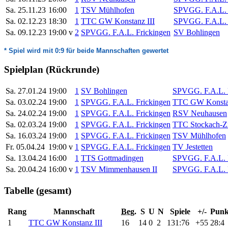
Sa. 25.11.23
16:00
1
TSV Mühlhofen
SPVGG. F.A.L. 
Sa. 02.12.23
18:30
1
TTC GW Konstanz III
SPVGG. F.A.L. 
Sa. 09.12.23
19:00
v
2
SPVGG. F.A.L. Frickingen
SV Bohlingen
* Spiel wird mit 0:9 für beide Mannschaften gewertet
Spielplan (Rückrunde)
Sa. 27.01.24
19:00
1
SV Bohlingen
SPVGG. F.A.L. 
Sa. 03.02.24
19:00
1
SPVGG. F.A.L. Frickingen
TTC GW Konstan
Sa. 24.02.24
19:00
1
SPVGG. F.A.L. Frickingen
RSV Neuhausen
Sa. 02.03.24
19:00
1
SPVGG. F.A.L. Frickingen
TTC Stockach-Z
Sa. 16.03.24
19:00
1
SPVGG. F.A.L. Frickingen
TSV Mühlhofen
Fr. 05.04.24
19:00
v
1
SPVGG. F.A.L. Frickingen
TV Jestetten
Sa. 13.04.24
16:00
1
TTS Gottmadingen
SPVGG. F.A.L. 
Sa. 20.04.24
16:00
v
1
TSV Mimmenhausen II
SPVGG. F.A.L. 
Tabelle (gesamt)
Rang
Mannschaft
Beg.
S
U
N
Spiele
+/-
Punk
1
TTC GW Konstanz III
16
14
0
2
131:76
+55
28:4