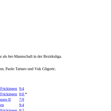
 als 6er-Mannschaft in der Bezirksliga.
nn, Paolo Tartaro und Vuk Gligoric.
Frickingen
9:4
Frickingen
0:0
*
sen II
7:9
gen
9:4
Frickingen
9:2