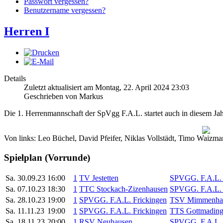
Passwort vergessen?
Benutzername vergessen?
Herren I
Details
Zuletzt aktualisiert am Montag, 22. April 2024 23:03
Geschrieben von Markus
Die 1. Herrenmannschaft der SpVgg F.A.L. startet auch in diesem Jahr
Von links: Leo Büchel, David Pfeifer, Niklas Vollstädt, Timo Waizma
Spielplan (Vorrunde)
Sa. 30.09.23
16:00
1
TV Jestetten
SPVGG. F.A.L. 
Sa. 07.10.23
18:30
1
TTC Stockach-Zizenhausen
SPVGG. F.A.L. 
Sa. 28.10.23
19:00
1
SPVGG. F.A.L. Frickingen
TSV Mimmenhau
Sa. 11.11.23
19:00
1
SPVGG. F.A.L. Frickingen
TTS Gottmadin
Sa. 18.11.23
20:00
1
RSV Neuhausen
SPVGG. F.A.L. 